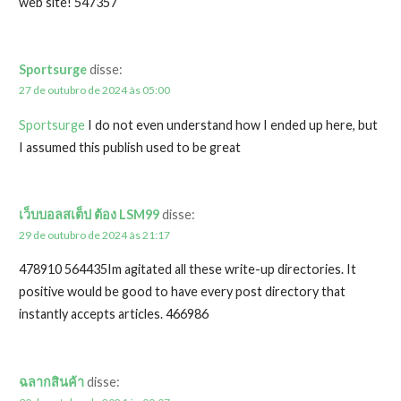
web site! 547357
Sportsurge
disse:
27 de outubro de 2024 às 05:00
Sportsurge
I do not even understand how I ended up here, but
I assumed this publish used to be great
เว็บบอลสเต็ป ต้อง LSM99
disse:
29 de outubro de 2024 às 21:17
478910 564435Im agitated all these write-up directories. It
positive would be good to have every post directory that
instantly accepts articles. 466986
ฉลากสินค้า
disse: