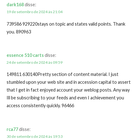
dark168
disse:
19 de setembro de 2024 às 21:04
739586 929220stays on topic and states valid points. Thank
you. 890963
essence 510 carts
disse:
24 de setembro de 2024 às 09:59
149811 630140Pretty section of content material. I just
stumbled upon your web site and in accession capital to assert
that I get in fact enjoyed account your weblog posts. Any way
Ill be subscribing to your feeds and even I achievement you
access consistently quickly. 96466
rca77
disse:
30 de setembro de 2024 às 19:53