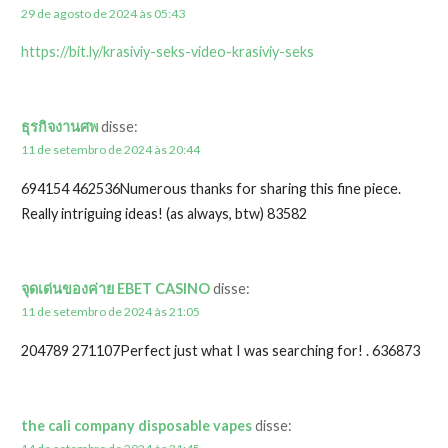
29 de agosto de 2024 às 05:43
https://bit.ly/krasiviy-seks-video-krasiviy-seks
ธุรกิจงานศพ
disse:
11 de setembro de 2024 às 20:44
694154 462536Numerous thanks for sharing this fine piece.
Really intriguing ideas! (as always, btw) 83582
จุดเด่นของค่าย EBET CASINO
disse:
11 de setembro de 2024 às 21:05
204789 271107Perfect just what I was searching for! . 636873
the cali company disposable vapes
disse: