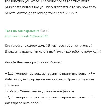
the function you write. The world hopes for much more
passionate writers like you who arent afraid to say how they
believe. Always go following your heart. 720239
Тест на темперамент
disse:
29 de novembro de 2024 às 20:10
Кто ты есть на самом деле? В чем твое предназначение?
В каком направлении лежит твой путь и как тебе по нему идти?
Дизайн Человека расскажет об этом!
– Даёт конкретные рекомендации по принятию решений –
Даёт опору на природные механизмы – Приносит чувство
согласия
с собой – Уменьшает внутренние конфликты
– Даёт конкретные рекомендации по принятию решений –
Даёт право быть собой