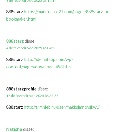
3 de fevereiro de 2025 às 14:14
888starz
https://manifesto-21.com/pages/888starz-bet-
bookmaker.html
888starz
disse:
4 de fevereiro de 2025 às 04:23
888starz
http://idematapp.com/wp-
content/pages/download_453.html
888starzprofile
disse:
17 de fevereiro de 2025 às 22:33
888starz
http://armhleb.ru/user/makksimnoviikwv/
Natisha
disse: