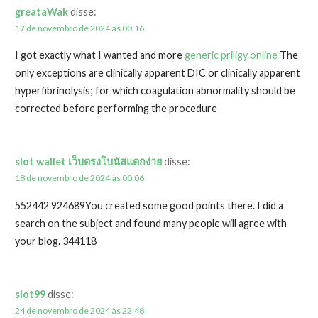
greataWak
disse:
17 de novembro de 2024 às 00:16
I got exactly what I wanted and more
generic priligy online
The
only exceptions are clinically apparent DIC or clinically apparent
hyperfibrinolysis; for which coagulation abnormality should be
corrected before performing the procedure
slot wallet เว็บตรงโบนัสแตกง่าย
disse:
18 de novembro de 2024 às 00:06
552442 924689You created some good points there. I did a
search on the subject and found many people will agree with
your blog. 344118
slot99
disse:
24 de novembro de 2024 às 22:48