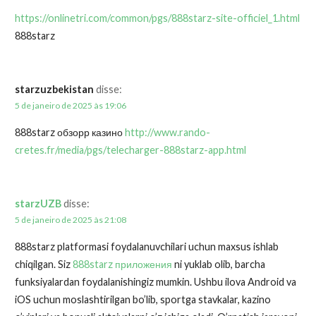
https://onlinetri.com/common/pgs/888starz-site-officiel_1.html
888starz
starzuzbekistan
disse:
5 de janeiro de 2025 às 19:06
888starz обзорр казино
http://www.rando-
cretes.fr/media/pgs/telecharger-888starz-app.html
starzUZB
disse:
5 de janeiro de 2025 às 21:08
888starz platformasi foydalanuvchilari uchun maxsus ishlab
chiqilgan. Siz
888starz приложения
ni yuklab olib, barcha
funksiyalardan foydalanishingiz mumkin. Ushbu ilova Android va
iOS uchun moslashtirilgan bo’lib, sportga stavkalar, kazino