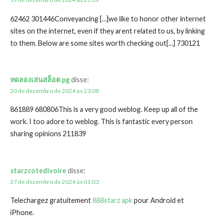
62462 301446Conveyancing […]we like to honor other internet
sites on the internet, even if they arent related to us, by linking
to them. Below are some sites worth checking out[…] 730121
ทดลองเล่นสล็อต pg
disse:
20 de dezembro de 2024 às 23:08
861889 680806This is a very good weblog. Keep up all of the
work. I too adore to weblog. This is fantastic every person
sharing opinions 211839
starzcotedivoire
disse:
27 de dezembro de 2024 às 01:03
Telechargez gratuitement
888starz apk
pour Android et
iPhone.