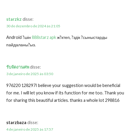
starzkz
disse:
30 de dezembro de 2024 às 21:05
Android ?шін
888starz apk
ж?ктеп, ?здік ?сыныстарды
пайдаланы?ыз.
รับจัดงานศพ
disse:
3 de janeiro de 2025 às 03:50
976220 128297I believe your suggestion would be beneficial
for me. I will let you know if its function for me too. Thank you
for sharing this beautiful articles. thanks a whole lot 298816
starzbaza
disse:
4 de janeiro de 2025 às 17:57