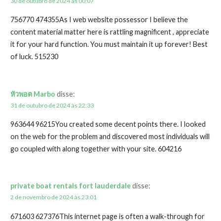
30 de outubro de 2024 às 00:07
756770 474355As I web website possessor I believe the
content material matter here is rattling magnificent , appreciate
it for your hard function. You must maintain it up forever! Best
of luck. 515230
หัวพอต Marbo
disse:
31 de outubro de 2024 às 22:33
963644 96215You created some decent points there. I looked
on the web for the problem and discovered most individuals will
go coupled with along together with your site. 604216
private boat rentals fort lauderdale
disse:
2 de novembro de 2024 às 23:01
671603 627376This internet page is often a walk-through for