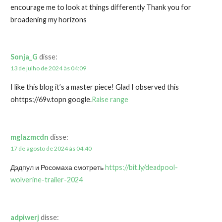
encourage me to look at things differently Thank you for
broadening my horizons
Sonja_G
disse:
13 de julho de 2024 às 04:09
I like this blog it’s a master piece! Glad I observed this
ohttps://69v.topn google.
Raise range
mglazmcdn
disse:
17 de agosto de 2024 às 04:40
Дэдпул и Росомаха смотреть
https://bit.ly/deadpool-
wolverine-trailer-2024
adpiwerj
disse: