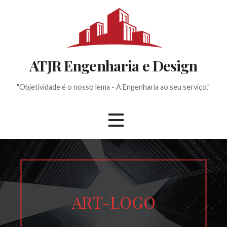
Ir
direto
para
o
conteúdo
ATJR Engenharia e Design
"Objetividade é o nosso lema - A Engenharia ao seu serviço."
ART-LOGO