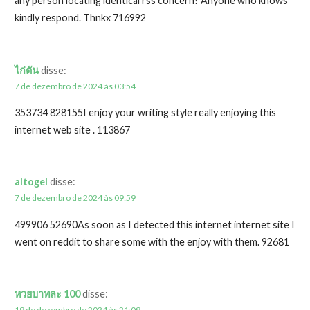
any person locating identical rss concern? Anyone who knows
kindly respond. Thnkx 716992
ไก่ตัน
disse:
7 de dezembro de 2024 às 03:54
353734 828155I enjoy your writing style really enjoying this
internet web site . 113867
altogel
disse:
7 de dezembro de 2024 às 09:59
499906 52690As soon as I detected this internet internet site I
went on reddit to share some with the enjoy with them. 92681
หวยบาทละ 100
disse:
19 de dezembro de 2024 às 21:09