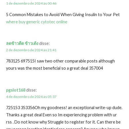
1 de dezembro de 2024 às 00:46
5 Common Mistakes to Avoid When Giving Insulin to Your Pet
where buy generic cytotec online
ลดข้าวดีด ข้าวเด้ง
disse:
2 de dezembro de 2024 às 21:41
783125 697515I saw two other comparable posts although
yours was the most beneficial so a great deal 357004
pgslot168
disse:
4 de dezembro de 2024 às 05:37
725153 353356Oh my goodness! an exceptional write-up dude.
Thanks a great deal Even so Im experiencing problem with ur
rss . Do not know why Struggle to register for it. Can there be