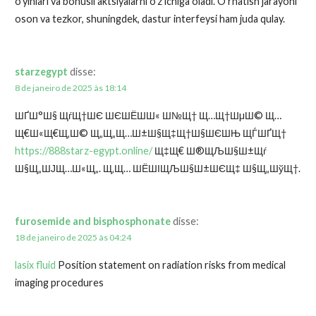
o’yinlari va bonusli aktsiyalarni o’z ichiga oladi. O’rnatish jarayoni
oson va tezkor, shuningdek, dastur interfeysi ham juda qulay.
starzegypt
disse:
8 de janeiro de 2025 às 18:14
ШҐШ°Ш§ ЩѓЩ†ШЄ ШЄШЁШ­Ш« Ш№Щ† Щ…Щ†ШµШ© Щ…
Щ€Ш«Щ€Щ‚Ш© Щ„Щ„Щ…Ш±Ш§Щ‡Щ†Ш§ШЄШЊ ЩЃШҐЩ†
https://888starz-egypt.online/
Щ‡Щ€ Ш®ЩЉШ§Ш±Щѓ
Ш§Щ„ШЈЩ…Ш«Щ„. Щ‚Щ… ШЁШІЩЉШ§Ш±ШЄЩ‡ Ш§Щ„ШўЩ†.
furosemide and bisphosphonate
disse:
18 de janeiro de 2025 às 04:24
lasix fluid
Position statement on radiation risks from medical
imaging procedures