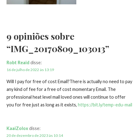
9 opiniões sobre
“IMG_20170809_103013”
Robt Reaid
disse:
16 de julho de 2022 às 13:19
Will I pay for free of cost Email?There is actually no need to pay
any kind of fee for a free of cost momentary Email. The
professional heat level mail loved ones will continue to offer
you for free just as long as it exists,
https://bit.ly/temp-edu-mail
KaaiZolox
disse:
20 de dezembro de 2023 às 10:14