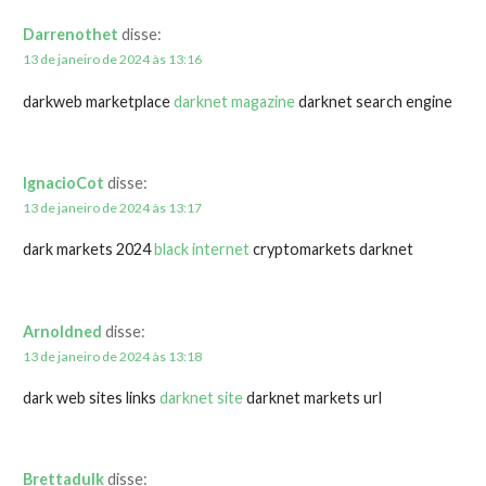
Darrenothet
disse:
13 de janeiro de 2024 às 13:16
darkweb marketplace
darknet magazine
darknet search engine
IgnacioCot
disse:
13 de janeiro de 2024 às 13:17
dark markets 2024
black internet
cryptomarkets darknet
Arnoldned
disse:
13 de janeiro de 2024 às 13:18
dark web sites links
darknet site
darknet markets url
Brettadulk
disse: