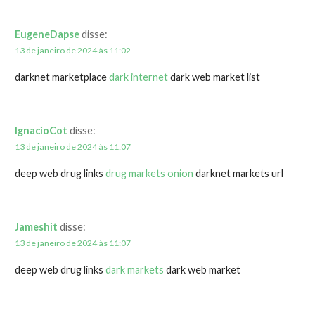
EugeneDapse
disse:
13 de janeiro de 2024 às 11:02
darknet marketplace
dark internet
dark web market list
IgnacioCot
disse:
13 de janeiro de 2024 às 11:07
deep web drug links
drug markets onion
darknet markets url
Jameshit
disse:
13 de janeiro de 2024 às 11:07
deep web drug links
dark markets
dark web market