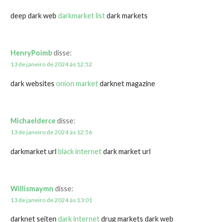
deep dark web
darkmarket list
dark markets
HenryPoimb
disse:
13 de janeiro de 2024 às 12:52
dark websites
onion market
darknet magazine
Michaelderce
disse:
13 de janeiro de 2024 às 12:56
darkmarket url
black internet
dark market url
Willismaymn
disse:
13 de janeiro de 2024 às 13:01
darknet seiten
dark internet
drug markets dark web