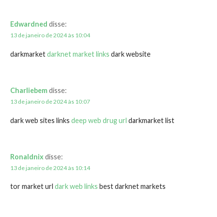
Edwardned
disse:
13 de janeiro de 2024 às 10:04
darkmarket
darknet market links
dark website
Charliebem
disse:
13 de janeiro de 2024 às 10:07
dark web sites links
deep web drug url
darkmarket list
Ronaldnix
disse:
13 de janeiro de 2024 às 10:14
tor market url
dark web links
best darknet markets