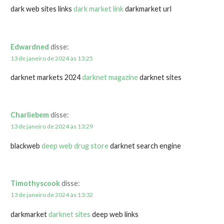
dark web sites links
dark market link
darkmarket url
Edwardned
disse:
13 de janeiro de 2024 às 13:25
darknet markets 2024
darknet magazine
darknet sites
Charliebem
disse:
13 de janeiro de 2024 às 13:29
blackweb
deep web drug store
darknet search engine
Timothyscook
disse:
13 de janeiro de 2024 às 13:32
darkmarket
darknet sites
deep web links