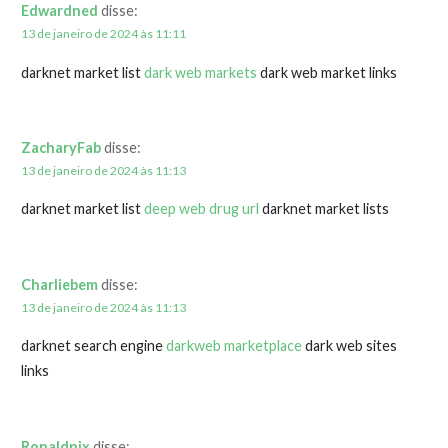
Edwardned
disse:
13 de janeiro de 2024 às 11:11
darknet market list
dark web markets
dark web market links
ZacharyFab
disse:
13 de janeiro de 2024 às 11:13
darknet market list
deep web drug url
darknet market lists
Charliebem
disse:
13 de janeiro de 2024 às 11:13
darknet search engine
darkweb marketplace
dark web sites
links
Ronaldnix
disse: