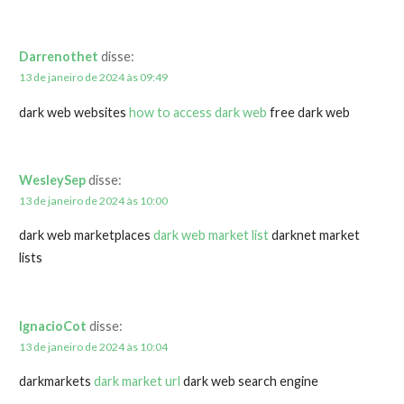
Darrenothet
disse:
13 de janeiro de 2024 às 09:49
dark web websites
how to access dark web
free dark web
WesleySep
disse:
13 de janeiro de 2024 às 10:00
dark web marketplaces
dark web market list
darknet market
lists
IgnacioCot
disse:
13 de janeiro de 2024 às 10:04
darkmarkets
dark market url
dark web search engine