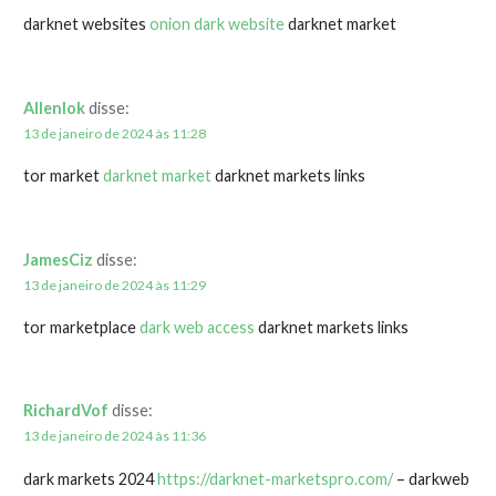
darknet websites
onion dark website
darknet market
Allenlok
disse:
13 de janeiro de 2024 às 11:28
tor market
darknet market
darknet markets links
JamesCiz
disse:
13 de janeiro de 2024 às 11:29
tor marketplace
dark web access
darknet markets links
RichardVof
disse:
13 de janeiro de 2024 às 11:36
dark markets 2024
https://darknet-marketspro.com/
– darkweb