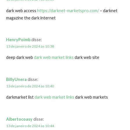
dark web access
https://darknet-marketspro.com/
– darknet
magazine the dark internet
HenryPoimb
disse:
13 de janeiro de 2024 às 10:38
deep dark web
dark web market links
dark web site
BillyUnera
disse:
13 de janeiro de 2024 às 10:40
darkmarket list
dark web market links
dark web markets
Albertocoasy
disse:
13 de janeiro de 2024 às 10:44