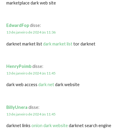
marketplace dark web site
EdwardFop
disse:
13 de janeiro de 2024 às 11:36
darknet market list
dark market list
tor darknet
HenryPoimb
disse:
13 de janeiro de 2024 às 11:45
dark web access
dark net
dark website
BillyUnera
disse:
13 de janeiro de 2024 às 11:45
darknet links
onion dark website
darknet search engine