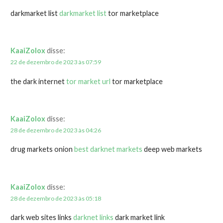
darkmarket list
darkmarket list
tor marketplace
KaaiZolox
disse:
22 de dezembro de 2023 às 07:59
the dark internet
tor market url
tor marketplace
KaaiZolox
disse:
28 de dezembro de 2023 às 04:26
drug markets onion
best darknet markets
deep web markets
KaaiZolox
disse:
28 de dezembro de 2023 às 05:18
dark web sites links
darknet links
dark market link