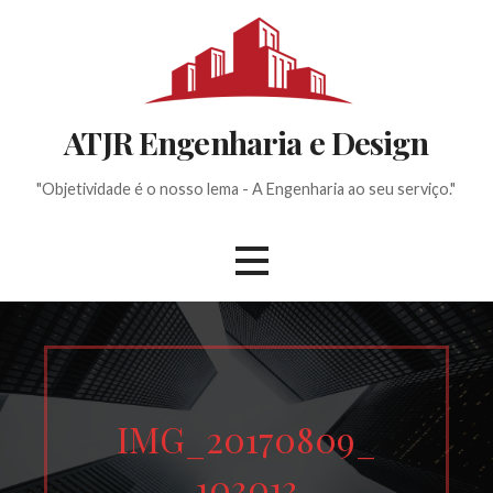
Ir
direto
para
o
conteúdo
ATJR Engenharia e Design
"Objetividade é o nosso lema - A Engenharia ao seu serviço."
IMG_20170809_
103013