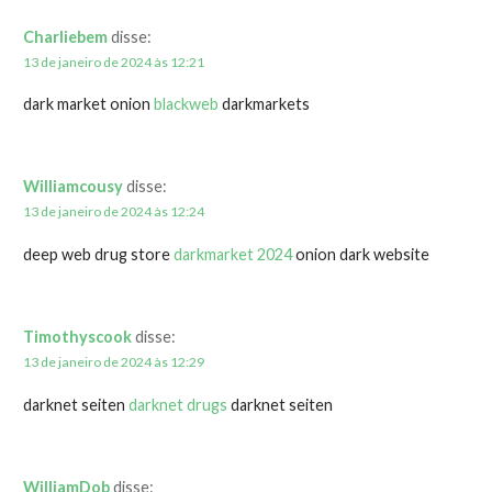
Charliebem
disse:
13 de janeiro de 2024 às 12:21
dark market onion
blackweb
darkmarkets
Williamcousy
disse:
13 de janeiro de 2024 às 12:24
deep web drug store
darkmarket 2024
onion dark website
Timothyscook
disse:
13 de janeiro de 2024 às 12:29
darknet seiten
darknet drugs
darknet seiten
WilliamDob
disse: