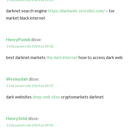
darknet search engine
https://darkweb-storelist.com/
– tor
market black internet
HenryPoimb
disse:
13 de janeiro de 2024 às 09:32
best darknet markets
the dark internet
how to access dark web
Wesleydah
disse:
13 de janeiro de 2024 às 09:37
dark websites
deep web sites
cryptomarkets darknet
HenryStild
disse:
13 de janeiro de 2024 às 09:41