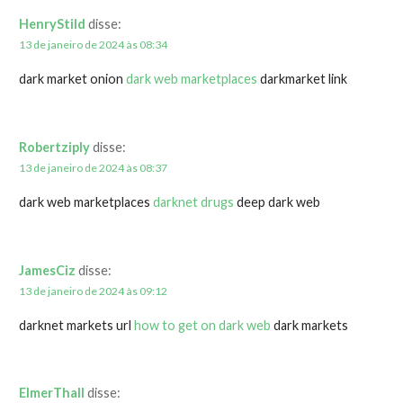
HenryStild
disse:
13 de janeiro de 2024 às 08:34
dark market onion
dark web marketplaces
darkmarket link
Robertziply
disse:
13 de janeiro de 2024 às 08:37
dark web marketplaces
darknet drugs
deep dark web
JamesCiz
disse:
13 de janeiro de 2024 às 09:12
darknet markets url
how to get on dark web
dark markets
ElmerThall
disse: