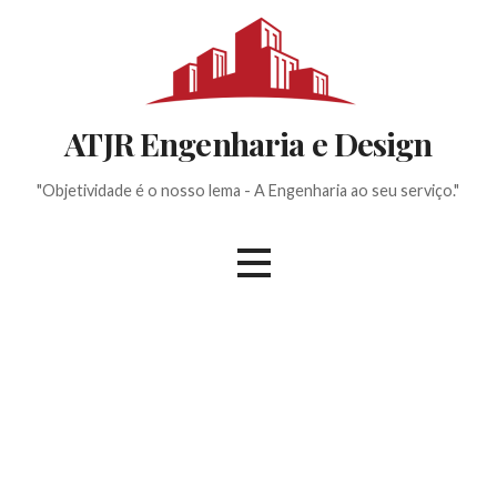
Ir
direto
para
o
conteúdo
ATJR Engenharia e Design
"Objetividade é o nosso lema - A Engenharia ao seu serviço."